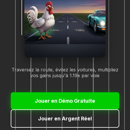
Traversez la route, évitez les voitures, multipliez
vos gains jusqu'à 1.19x par voie
Jouer en Démo Gratuite
Jouer en Argent Réel