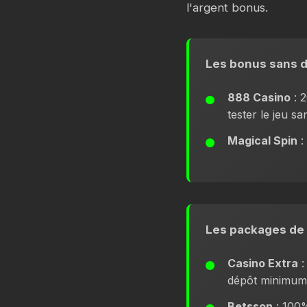
l'argent bonus.
Les bonus sans dé
888 Casino
: 2
tester le jeu sa
Magical Spin
:
Les packages de 
Casino Extra
:
dépôt minimum
Betsson
: 100%