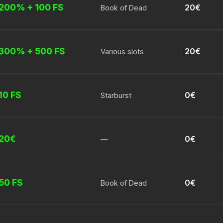
200% + 100 FS
20€
Book of Dead
300% + 500 FS
20€
Various slots
10 FS
0€
Starburst
20€
0€
—
50 FS
0€
Book of Dead